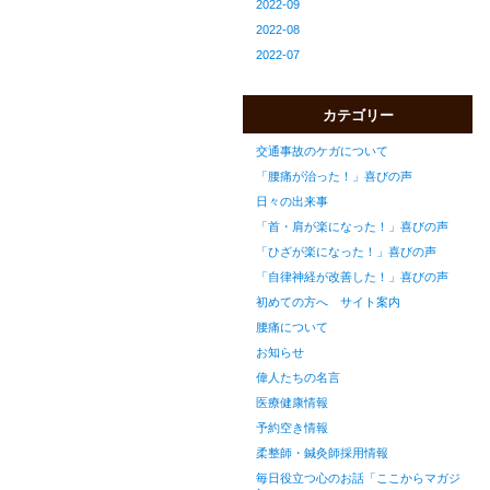
2022-09
2022-08
2022-07
カテゴリー
交通事故のケガについて
「腰痛が治った！」喜びの声
日々の出来事
「首・肩が楽になった！」喜びの声
「ひざが楽になった！」喜びの声
「自律神経が改善した！」喜びの声
初めての方へ サイト案内
腰痛について
お知らせ
偉人たちの名言
医療健康情報
予約空き情報
柔整師・鍼灸師採用情報
毎日役立つ心のお話「ここからマガジ