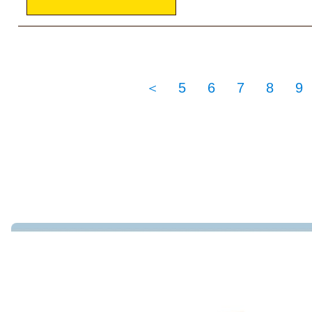
＜
5
6
7
8
9