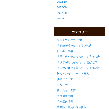
2022-10
2022-09
2022-08
2022-07
カテゴリー
交通事故のケガについて
「腰痛が治った！」喜びの声
日々の出来事
「首・肩が楽になった！」喜びの声
「ひざが楽になった！」喜びの声
「自律神経が改善した！」喜びの声
初めての方へ サイト案内
腰痛について
お知らせ
偉人たちの名言
医療健康情報
予約空き情報
柔整師・鍼灸師採用情報