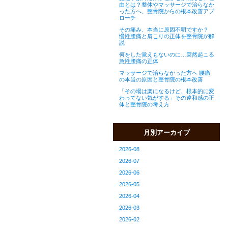
由とは？整体やマッサージで治らなか
った方へ、整骨院からの根本改善アプ
ローチ
その痛み、本当に原因不明ですか？
慢性腰痛と肩こりの正体を整骨院が解
説
何をした覚えもないのに…突然起こる
急性腰痛の正体
マッサージで治らなかった方へ 腰痛
の本当の原因と整骨院の根本改善
「その場は楽になるけど、根本的に変
わってない気がする」その違和感の正
体と整骨院の考え方
月別アーカイブ
2026-08
2026-07
2026-06
2026-05
2026-04
2026-03
2026-02