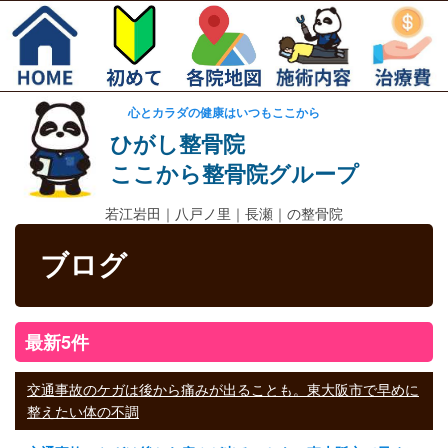
心とカラダの健康はいつもここから
ひがし整骨院
ここから整骨院グループ
若江岩田｜
八戸ノ里｜長瀬｜の整骨院
ブログ
最新5件
交通事故のケガは後から痛みが出ることも。東大阪市で早めに
整えたい体の不調