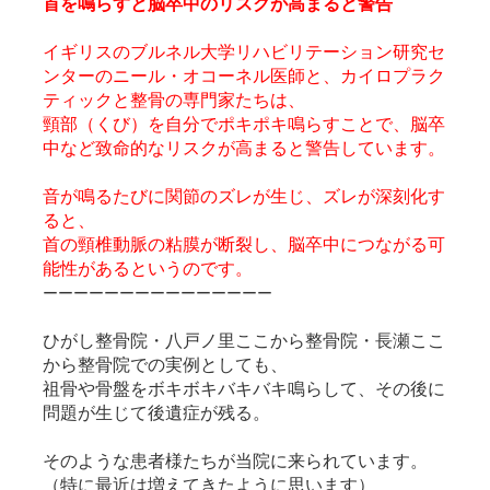
首を鳴らすと脳卒中のリスクが高まると警告
イギリスのブルネル大学リハビリテーション研究セ
ンターのニール・オコーネル医師と、カイロプラク
ティックと整骨の専門家たちは、
頸部（くび）を自分でポキポキ鳴らすことで、脳卒
中など致命的なリスクが高まると警告しています。
音が鳴るたびに関節のズレが生じ、ズレが深刻化す
ると、
首の頸椎動脈の粘膜が断裂し、脳卒中につながる可
能性があるというのです。
ーーーーーーーーーーーーーーー
ひがし整骨院・八戸ノ里ここから整骨院・長瀬ここ
から整骨院
での実例としても、
祖骨や骨盤をボキボキバキバキ鳴らして、
その後に
問題が生じて後遺症が残る。
そのような患者様たちが当院に来られています。
（特に最近は増えてきたように思います）