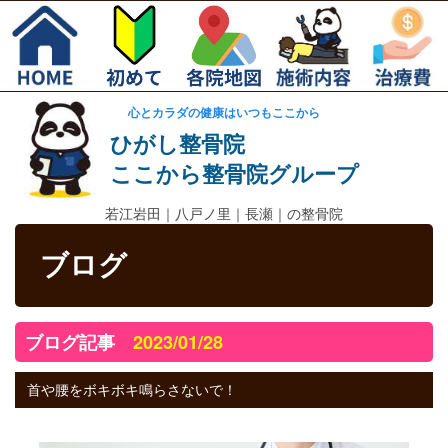
心とカラダの健康はいつもここから
ひがし整骨院
ここから整骨院グループ
若江岩田｜
八戸ノ里｜長瀬｜の整骨院
ブログ
ブログ記事
2023/01/28
首や腰をボキボキ鳴らさないで！