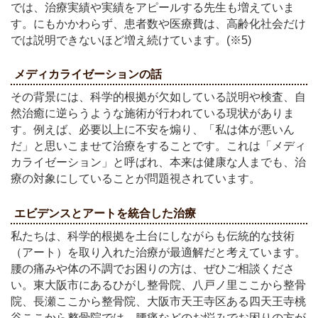
では、治療実績や実績をアピールする先生も増えていま
す。にもかかわらず、患者数や医療費は、高齢化社会だけ
では説明できないほど増え続けています。(※5)
メディカライゼーションの話
その背景には、科学的根拠が欠如している説明や検査、自
然治癒に逆らうような施術が行われている現状がありま
す。例えば、必要以上に不安を煽り、「私は体が悪いん
だ」と思いこませて治療をすることです。これは「メディ
カライゼーション」と呼ばれ、本来は健康な人までも、治
療の対象にしていることが問題視されています。
エビデンスとアートを統合した治療
私たちは、科学的根拠を土台にしながらも伝統的な技術
（アート）を取り入れた治療が最適解だと考えています。
腰の痛みや体の不調でお困りの方は、ぜひご相談くださ
い。東大阪市にあるひがし整骨院、八戸ノ里ここから整骨
院、長瀬ここから整骨院、大阪市天王寺区ある四天王寺桃
谷ここから整骨院では、腰痛などのお悩みでお困りの方が