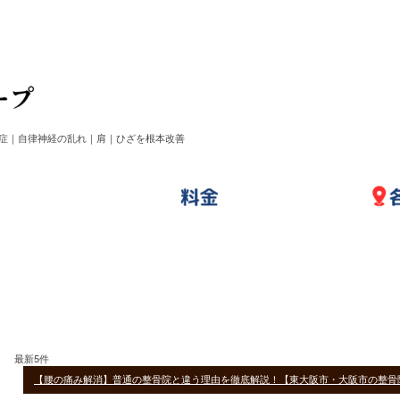
症｜自律神経の乱れ｜肩｜ひざを根本改善
最新5件
【腰の痛み解消】普通の整骨院と違う理由を徹底解説！【東大阪市・大阪市の整骨