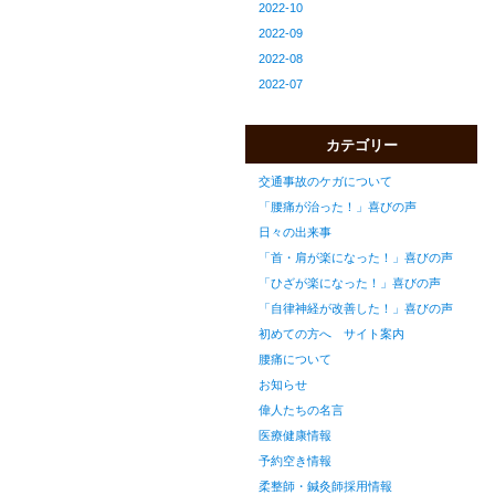
2022-10
2022-09
2022-08
2022-07
カテゴリー
交通事故のケガについて
「腰痛が治った！」喜びの声
日々の出来事
「首・肩が楽になった！」喜びの声
「ひざが楽になった！」喜びの声
「自律神経が改善した！」喜びの声
初めての方へ サイト案内
腰痛について
お知らせ
偉人たちの名言
医療健康情報
予約空き情報
柔整師・鍼灸師採用情報