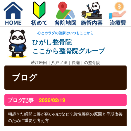
心とカラダの健康はいつもここから
ひがし整骨院
ここから整骨院グループ
若江岩田｜
八戸ノ里｜長瀬｜の整骨院
ブログ
ブログ記事
2026/02/19
朝起きた瞬間に腰が痛いのはなぜ？急性腰痛の原因と早期改善
のために重要な考え方