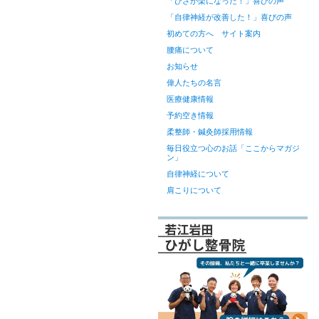
「ひざが楽になった！」喜びの声
「自律神経が改善した！」喜びの声
初めての方へ サイト案内
腰痛について
お知らせ
偉人たちの名言
医療健康情報
予約空き情報
柔整師・鍼灸師採用情報
毎日役立つ心のお話「ここからマガジ
ン」
自律神経について
肩こりについて