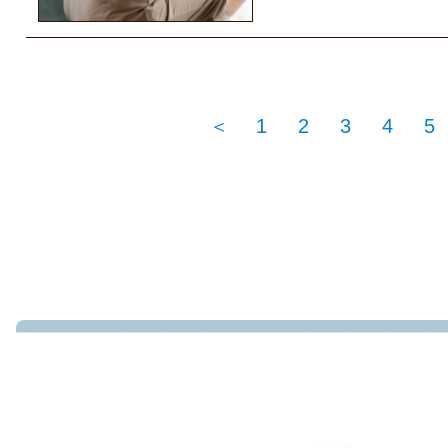
＜
1
2
3
4
5