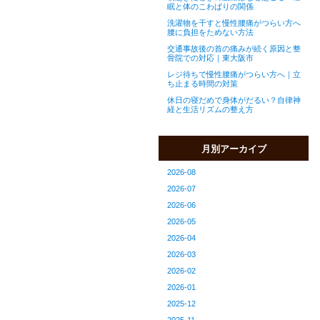
眠と体のこわばりの関係
洗濯物を干すと慢性腰痛がつらい方へ
腰に負担をためない方法
交通事故後の首の痛みが続く原因と整
骨院での対応｜東大阪市
レジ待ちで慢性腰痛がつらい方へ｜立
ち止まる時間の対策
休日の寝だめで身体がだるい？自律神
経と生活リズムの整え方
月別アーカイブ
2026-08
2026-07
2026-06
2026-05
2026-04
2026-03
2026-02
2026-01
2025-12