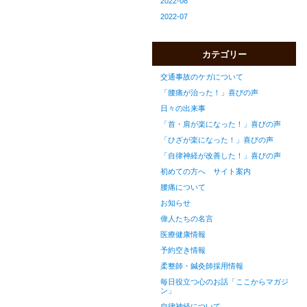
2022-08
2022-07
カテゴリー
交通事故のケガについて
「腰痛が治った！」喜びの声
日々の出来事
「首・肩が楽になった！」喜びの声
「ひざが楽になった！」喜びの声
「自律神経が改善した！」喜びの声
初めての方へ サイト案内
腰痛について
お知らせ
偉人たちの名言
医療健康情報
予約空き情報
柔整師・鍼灸師採用情報
毎日役立つ心のお話「ここからマガジ
ン」
自律神経について