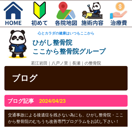
心とカラダの健康はいつもここから
ひがし整骨院
ここから整骨院グループ
若江岩田｜
八戸ノ里｜長瀬｜の整骨院
ブログ
ブログ記事
2024/04/23
交通事故による後遺症を残さない為にも、ひがし整骨院・ここ
から整骨院のむちうち改善専門プログラムをお試し下さい！