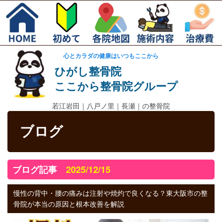
心とカラダの健康はいつもここから
ひがし整骨院
ここから整骨院グループ
若江岩田｜
八戸ノ里｜長瀬｜の整骨院
ブログ
ブログ記事
2025/12/15
慢性の背中・腰の痛みは注射や焼灼で良くなる？東大阪市の整
骨院が本当の原因と根本改善を解説