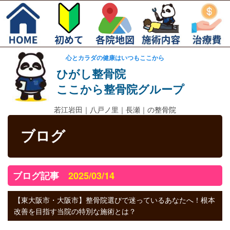
心とカラダの健康はいつもここから
ひがし整骨院
ここから整骨院グループ
若江岩田｜
八戸ノ里｜長瀬｜の整骨院
ブログ
ブログ記事
2025/03/14
【東大阪市・大阪市】整骨院選びで迷っているあなたへ！根本
改善を目指す当院の特別な施術とは？