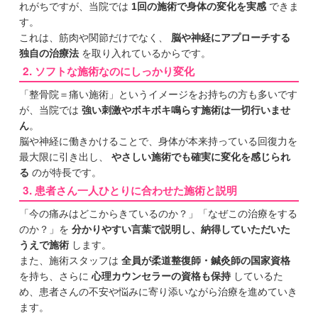
れがちですが、当院では
1回の施術で身体の変化を実感
できま
す。
これは、筋肉や関節だけでなく、
脳や神経にアプローチする
独自の治療法
を取り入れているからです。
2. ソフトな施術なのにしっかり変化
「整骨院＝痛い施術」というイメージをお持ちの方も多いです
が、当院では
強い刺激やボキボキ鳴らす施術は一切行いませ
ん
。
脳や神経に働きかけることで、身体が本来持っている回復力を
最大限に引き出し、
やさしい施術でも確実に変化を感じられ
る
のが特長です。
3. 患者さん一人ひとりに合わせた施術と説明
「今の痛みはどこからきているのか？」「なぜこの治療をする
のか？」を
分かりやすい言葉で説明し、納得していただいた
うえで施術
します。
また、施術スタッフは
全員が柔道整復師・鍼灸師の国家資格
を持ち、さらに
心理カウンセラーの資格も保持
しているた
め、患者さんの不安や悩みに寄り添いながら治療を進めていき
ます。