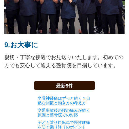
9.お大事に
親切・丁寧な接遇でお見送りいたします。初めての
方でも安心して通える整骨院を目指しています。
最新5件
坐骨神経痛はずっと続く？自
然な回復と動き方の考え方
交通事故後の腰の痛みが続く
原因と整骨院での対応
子ども乗せ自転車で慢性腰痛
を防ぐ乗り降りのポイント